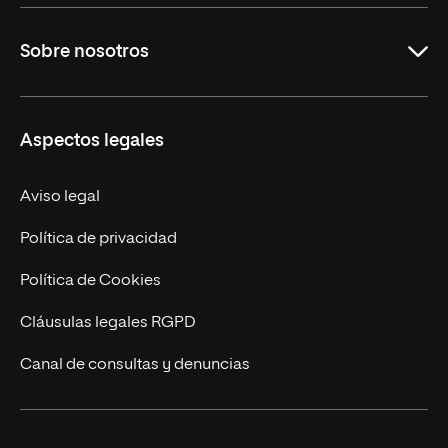
Carreras Universitarias
Sobre nosotros
Maestrías
Educación Continuada
UNIR en Colombia
Aspectos legales
Trabaja en UNIR
Actualidad
Aviso legal
Contacto
Política de privacidad
Política de Cookies
Cláusulas legales RGPD
Canal de consultas y denuncias