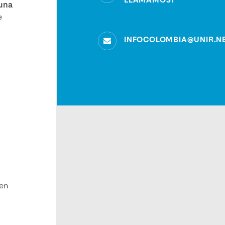
LLAMAMOS?
 una
e
INFOCOLOMBIA@UNIR.N
nen