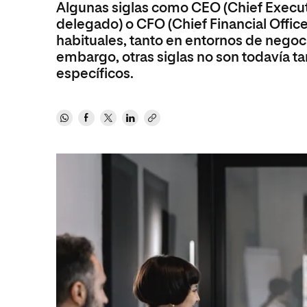
Algunas siglas como CEO (Chief Executi
Educación
MBA
delegado) o CFO (Chief Financial Office
Administración de la Salud
Educación
habituales, tanto en entornos de nego
Ciencias Sociales y del Trabajo
Administración de la Salud
embargo, otras siglas no son todavía 
específicos.
Marketing y Comunicación
Ciencias Sociales y del Trabajo
Diseño
Marketing y Comunicación
Artes
Diseño
Música
Artes
Música