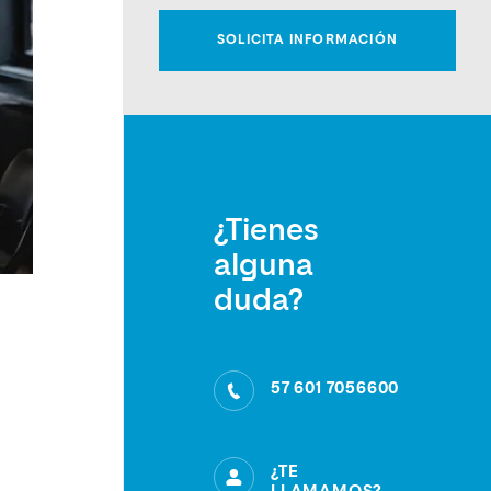
¿Tienes
alguna
duda?
57 601 7056600
¿TE