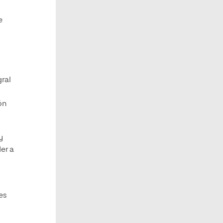
e
gral
ón
y
er a
es