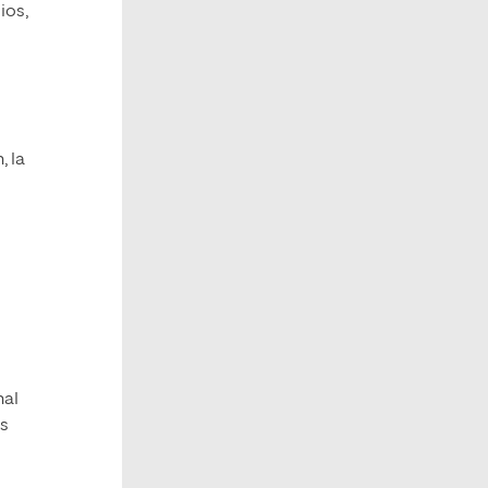
ios,
, la
nal
os