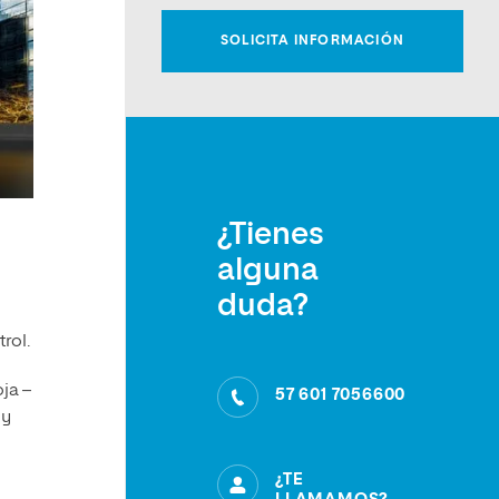
¿Tienes
alguna
duda?
rol.
oja –
57 601 7056600
 y
¿TE