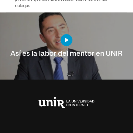
colegas.
Así es la labor del mentor en UNIR
Universidad
Internacional
de
La
Rioja