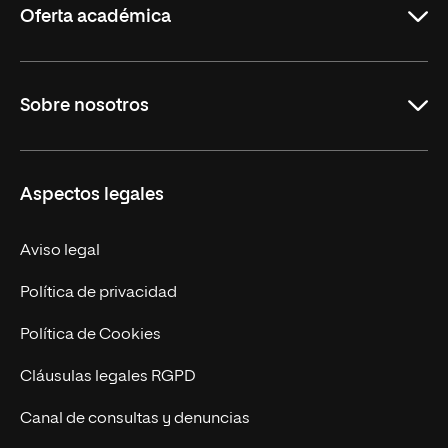
Oferta académica
Carreras Universitarias
Sobre nosotros
Maestrías
Educación Continuada
UNIR en Colombia
Aspectos legales
Trabaja en UNIR
Actualidad
Aviso legal
Contacto
Política de privacidad
Política de Cookies
Cláusulas legales RGPD
Canal de consultas y denuncias