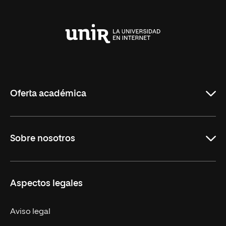
Universidad
Internacional
de
La
Rioja
Oferta académica
Carreras Universitarias
Sobre nosotros
Maestrías
Educación Continuada
UNIR en Colombia
Aspectos legales
Trabaja en UNIR
Actualidad
Aviso legal