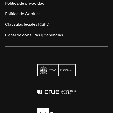
Contacto
Política de privacidad
Política de Cookies
Cláusulas legales RGPD
Canal de consultas y denuncias
Ministerio de Univers
Conferencia de Rector
Erasmus+