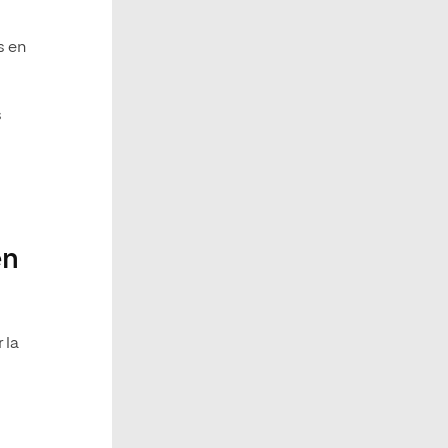
s en
s
en
 la