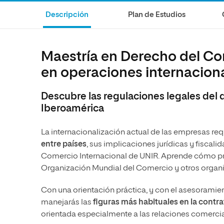
Educación
MBA
Descripción
Plan de Estudios
Administración de la Salud
Educación
Ciencias Sociales y del Trabajo
Administración de la Salud
Maestría en Derecho del Com
Marketing y Comunicación
Ciencias Sociales y del Trabajo
en operaciones internacion
Diseño
Marketing y Comunicación
Artes
Diseño
Descubre las regulaciones legales del 
Iberoamérica
Música
Artes
Música
La internacionalización actual de las empresas re
entre países
, sus implicaciones jurídicas y fiscal
Comercio Internacional de UNIR. Aprende cómo prot
Organización Mundial del Comercio y otros organ
Con una orientación práctica, y con el asesorami
manejarás las
figuras más habituales en la contra
orientada especialmente a las relaciones comercia