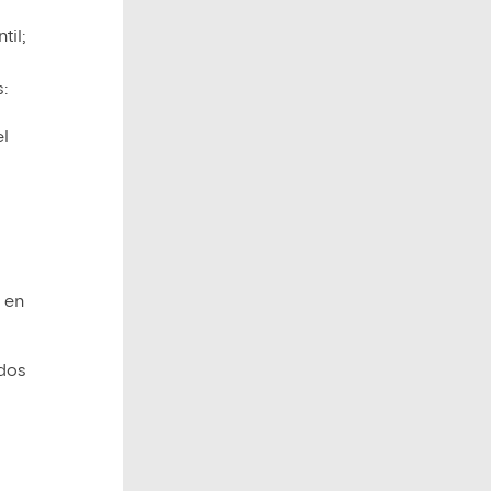
til;
:
el
 en
ados