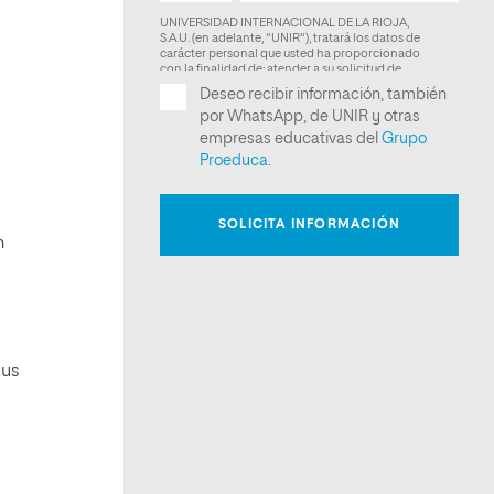
n
sus