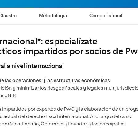
Claustro
Metodología
Campo Laboral
rnacional*: especialízate
cticos impartidos por socios de P
al a nivel internacional
 de las operaciones y las estructuras económicas
ción y minimizar los riesgos fiscales y legales multijurisdicci
de UNIR.
s
impartidos por expertos de PwC y la elaboración de un proy
actual del derecho fiscal internacional. A lo largo del curso
geográfica: España, Colombia y Ecuador, y las principales