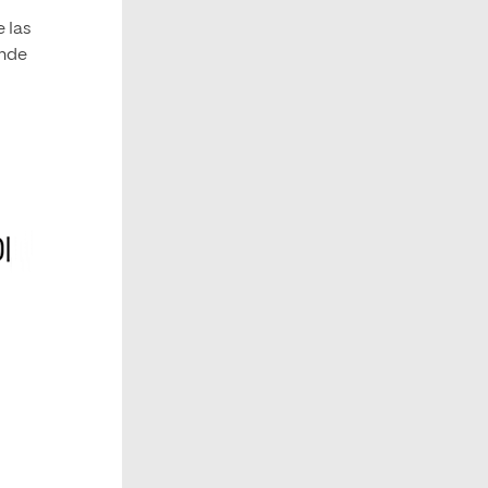
e las
ende