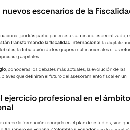
 nuevos escenarios de la Fiscalid
ernacional, podrás participar en este seminario especializado, e
stán transformando la fiscalidad internacional
: la digitalizac
ales, la tributación de los grupos multinacionales y los reto
mpresas y capitales.
gio
, conocerás los debates más actuales, la evolución de las
s claves que definirán el futuro del asesoramiento fiscal en un
 ejercicio profesional en el ámbit
onal
te ofrece la formación recogida en el plan de estudios, sino qu
cho Aduanero en España, Colombia y Ecuador
que te permitirá