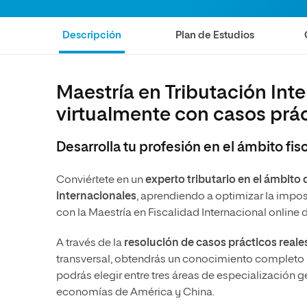
Educación
MBA
Administración de la Salud
Educación
Descripción
Plan de Estudios
Ciencias Sociales y del Trabajo
Administración de la Salud
Marketing y Comunicación
Ciencias Sociales y del Trabajo
Maestría en Tributación Inte
Diseño
Marketing y Comunicación
virtualmente con casos prá
Artes
Diseño
Desarrolla tu profesión en el ámbito fisc
Música
Artes
Música
Conviértete en un
experto tributario en el ámbito
internacionales
, aprendiendo a optimizar la imposi
con la Maestría en Fiscalidad Internacional online 
A través de la
resolución de casos prácticos reale
transversal, obtendrás un conocimiento completo y 
podrás elegir entre tres áreas de especialización 
economías de América y China.