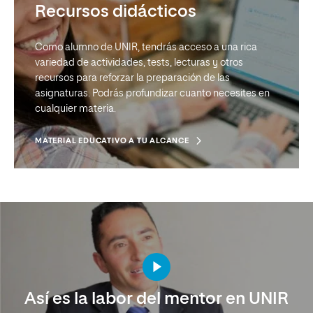
Recursos didácticos
Accede a una plataforma diseñada específicamente
para una gestión optimizada del aprendizaje virtual,
Como alumno de UNIR, tendrás acceso a una rica
en la que encontrarás las aulas, los foros, a los
variedad de actividades, tests, lecturas y otros
profesores y muchos más recursos educativos.
recursos para reforzar la preparación de las
asignaturas. Podrás profundizar cuanto necesites en
DESCUBRE UNA NUEVA FORMA DE APRENDER
cualquier materia.
MATERIAL EDUCATIVO A TU ALCANCE
Evaluación flexible
En UNIR valoramos tu esfuerzo diario para otorgarte la
calificación final. Aplicamos la evaluación continua,
Así es la labor del mentor en UNIR
por lo que tu nota dependerá de la participación en