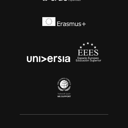
Erasmus+
EEES
universia