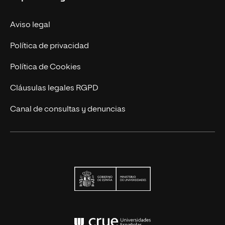
Trabaja en UNIR
Actualidad
Aviso legal
Contacto
Política de privacidad
Política de Cookies
Cláusulas legales RGPD
Canal de consultas y denuncias
Ministerio de Univers
Conferencia de Rector