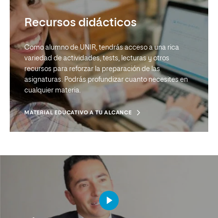
Campus Virtual
Recursos didácticos
Accede a una plataforma diseñada específicamente
para una gestión optimizada del aprendizaje virtual,
Como alumno de UNIR, tendrás acceso a una rica
en la que encontrarás las aulas, los foros, a los
variedad de actividades, tests, lecturas y otros
profesores y muchos más recursos educativos.
recursos para reforzar la preparación de las
asignaturas. Podrás profundizar cuanto necesites en
DESCUBRE UNA NUEVA FORMA DE APRENDER
cualquier materia.
MATERIAL EDUCATIVO A TU ALCANCE
Mentor - UNIR
Es la persona que te acompañará y guiará a lo largo