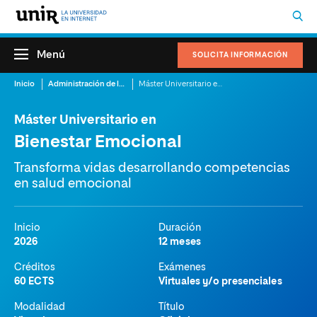
Menú
SOLICITA INFORMACIÓN
Inicio
Administración de la Salud
Máster Universitario en Bienestar Emocional
Máster Universitario en
Bienestar Emocional
Transforma vidas desarrollando competencias
en salud emocional
Inicio
Duración
2026
12 meses
Créditos
Exámenes
60 ECTS
Virtuales y/o presenciales
Modalidad
Título