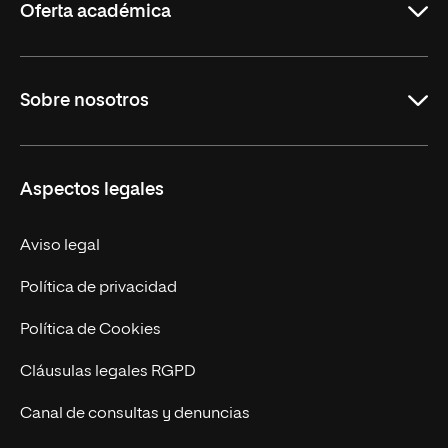
Oferta académica
Carreras Universitarias
Sobre nosotros
Maestrías
Educación Continuada
UNIR en Colombia
Aspectos legales
Trabaja en UNIR
Actualidad
Aviso legal
Contacto
Política de privacidad
Política de Cookies
Cláusulas legales RGPD
Canal de consultas y denuncias