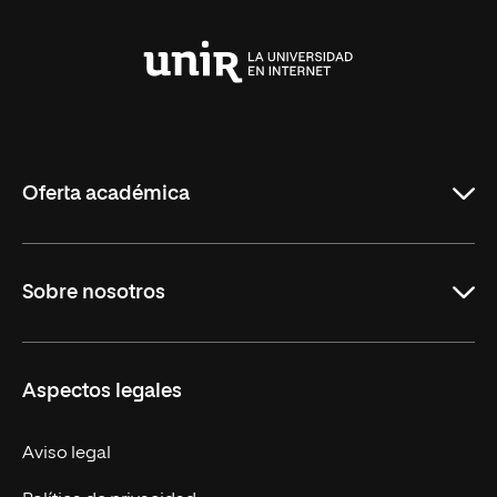
Universidad
Internacional
de
La
Rioja
Oferta académica
Carreras Universitarias
Sobre nosotros
Maestrías
Educación Continuada
UNIR en Colombia
Aspectos legales
Trabaja en UNIR
Actualidad
Aviso legal
Contacto