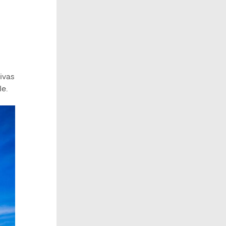
ivas
le.