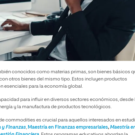
mbién conocidos como materias primas, son bienes básicos q
con otros bienes del mismo tipo. Estos incluyen productos
son esenciales para la economía global.
pacidad para influir en diversos sectores económicos, desde 
nergía y la manufactura de productos tecnológicos.
 commodities es crucial para aquellos interesados en estud
 y Finanzas
,
Maestría en Finanzas empresariales
,
Maestría e
estión Financiera
. Estos programas educativos abordan la