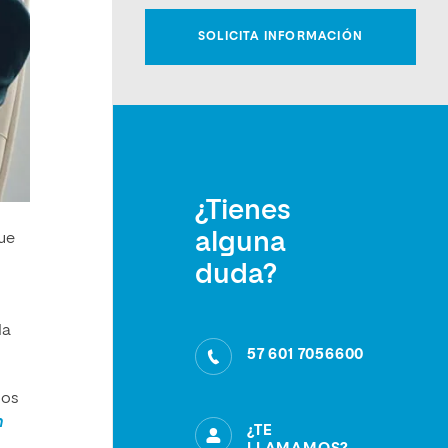
¿Tienes
alguna
ue
duda?
la
57 601 7056600
ios
n
¿TE