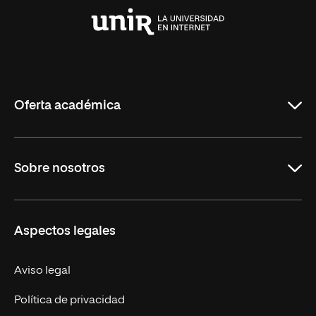
Universidad
Internacional
de
La
Rioja
Oferta académica
Carreras Universitarias
Sobre nosotros
Maestrías
Educación Continuada
UNIR en Colombia
Aspectos legales
Trabaja en UNIR
Actualidad
Aviso legal
Contacto
Política de privacidad