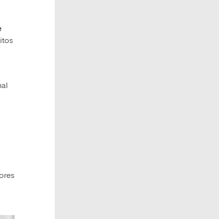
e
ditos
nal
tores
l