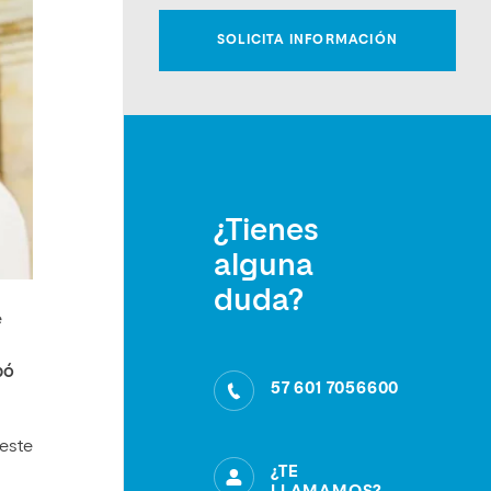
¿Tienes
alguna
duda?
e
bó
57 601 7056600
 este
¿TE