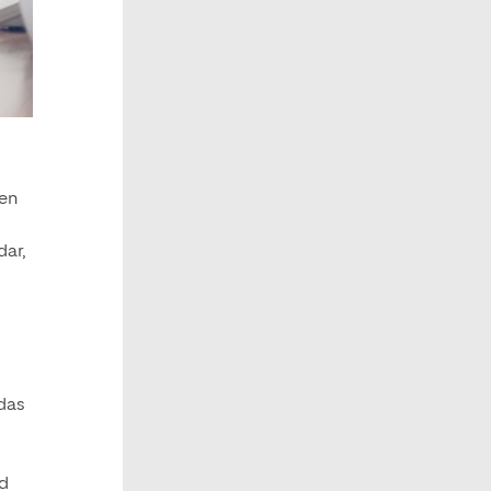
 en
dar,
odas
ad