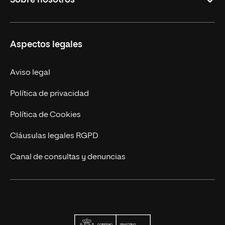
Maestrías
Educación Continuada
UNIR en Colombia
Aspectos legales
Trabaja en UNIR
Actualidad
Aviso legal
Contacto
Política de privacidad
Política de Cookies
Cláusulas legales RGPD
Canal de consultas y denuncias
Ministerio de Univers