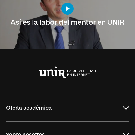
Así es la labor del mentor en UNIR
Universidad
Internacional
de
La
Rioja
Oferta académica
Carreras Universitarias
Sobre nosotros