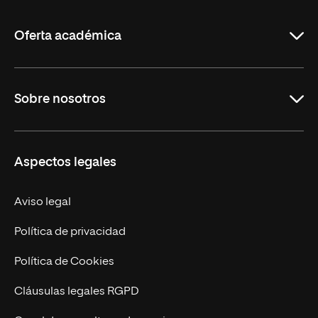
La
Rioja
Oferta académica
Carreras Universitarias
Sobre nosotros
Maestrías
Educación Continuada
UNIR en Colombia
Aspectos legales
Trabaja en UNIR
Actualidad
Aviso legal
Contacto
Política de privacidad
Política de Cookies
Cláusulas legales RGPD