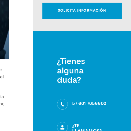
¿Tienes
alguna
e
el
duda?
ía
57 601 7056600
r,
¿TE