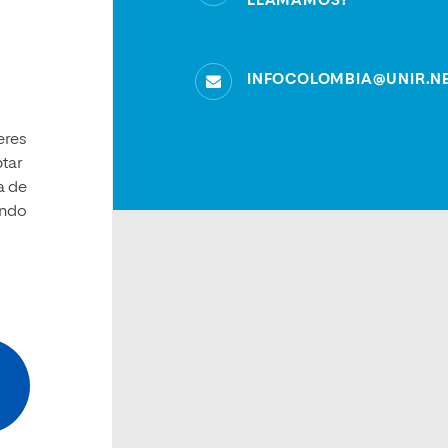
LLAMAMOS?
INFOCOLOMBIA@UNIR.N
eres
tar
a de
ando