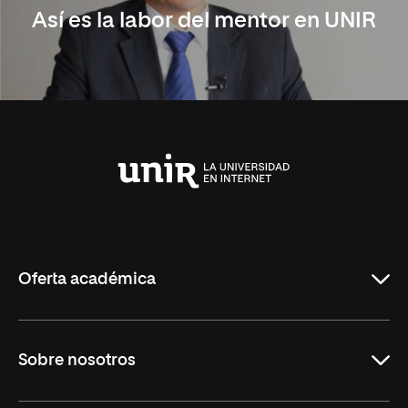
Así es la labor del mentor en UNIR
Universidad
Internacional
de
La
Rioja
Oferta académica
Carreras Universitarias
Sobre nosotros
Maestrías
Educación Continuada