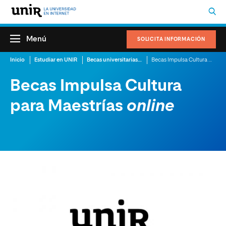
Menú
SOLICITA INFORMACIÓN
Inicio
Estudiar en UNIR
Becas universitarias y ayudas
Becas Impulsa Cultura para Maestrías
Becas Impulsa Cultura
para Maestrías
online