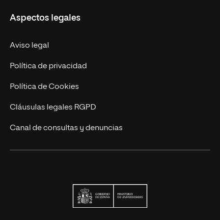
UNIR en Colombia
Aspectos legales
Trabaja en UNIR
Actualidad
Aviso legal
Contacto
Política de privacidad
Política de Cookies
Cláusulas legales RGPD
Canal de consultas y denuncias
Ministerio de Univers