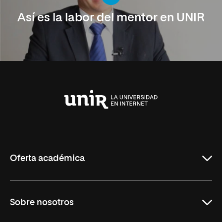
Así es la labor del mentor en UNIR
Universidad
Internacional
de
La
Rioja
Oferta académica
Carreras Universitarias
Sobre nosotros
Maestrías