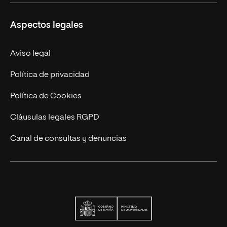
Educación Continuada
UNIR en Colombia
Aspectos legales
Trabaja en UNIR
Actualidad
Aviso legal
Contacto
Política de privacidad
Política de Cookies
Cláusulas legales RGPD
Canal de consultas y denuncias
Ministerio de Univers