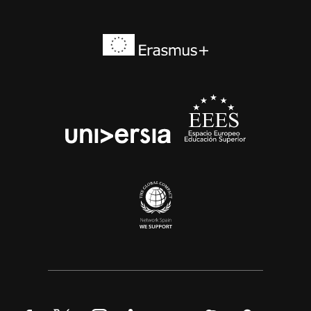
Erasmus+
EEES
universia