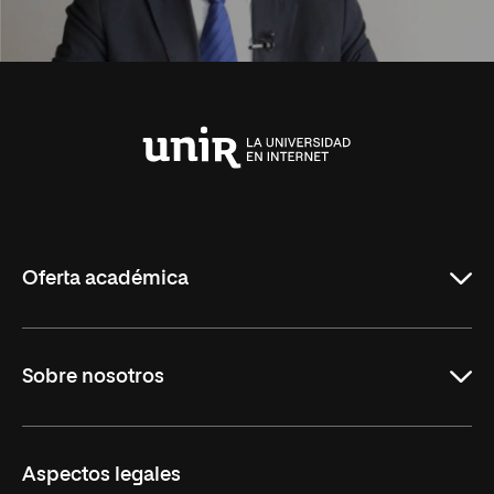
Universidad
Internacional
de
La
Rioja
Oferta académica
Carreras Universitarias
Sobre nosotros
Maestrías
Educación Continuada
UNIR en Colombia
Aspectos legales
Trabaja en UNIR