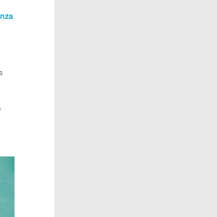
nza
s
a