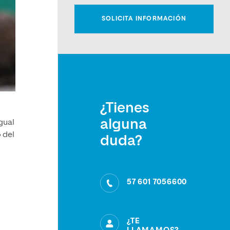
¿Tienes
alguna
gual
 del
duda?
57 601 7056600
¿TE