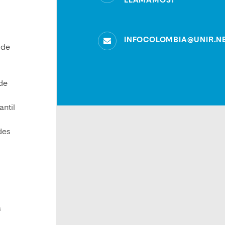
LLAMAMOS?
INFOCOLOMBIA@UNIR.N
 de
 de
ntil
des
a