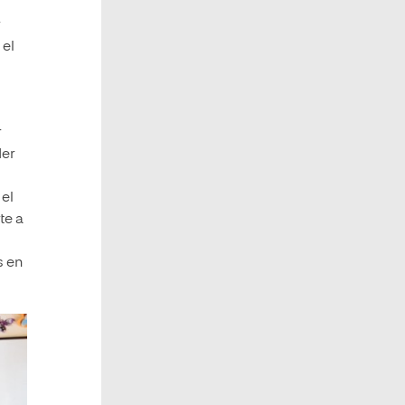
 el
r
der
 el
te a
s en