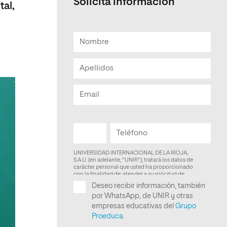
Solicita informacion
al,